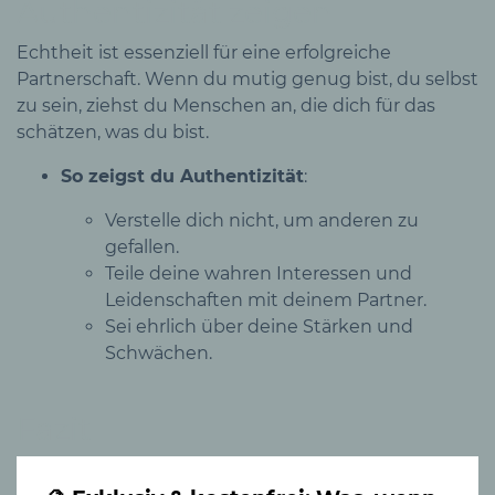
Authentizität zeigen
Echtheit ist essenziell für eine erfolgreiche
Partnerschaft. Wenn du mutig genug bist, du selbst
zu sein, ziehst du Menschen an, die dich für das
schätzen, was du bist.
So zeigst du Authentizität
:
Verstelle dich nicht, um anderen zu
gefallen.
Teile deine wahren Interessen und
Leidenschaften mit deinem Partner.
Sei ehrlich über deine Stärken und
Schwächen.
Fazit